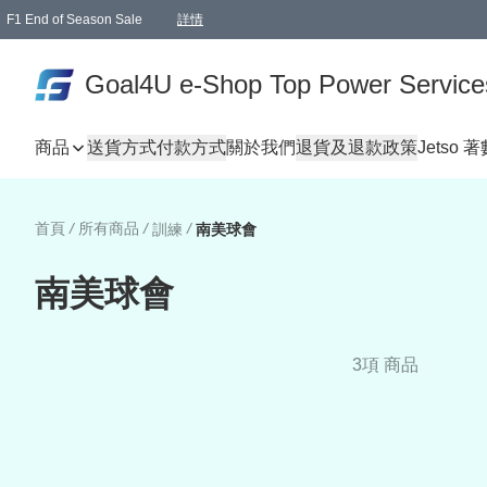
F1 End of Season Sale
詳情
🎉 生日優惠 🎂✨
單一訂單滿HKD1000.00免運費送本港順豐自取點或郵政局
Goal4U e-Shop Top Power Service
商品
送貨方式
付款方式
關於我們
退貨及退款政策
Jetso 
首頁
/
所有商品
/
/
訓練
南美球會
南美球會
3項 商品