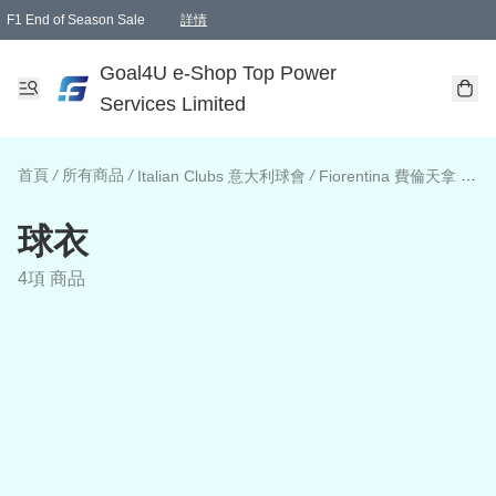
F1 End of Season Sale
詳情
🎉 生日優惠 🎂✨
單一訂單滿HKD1000.00免運費送本港順豐自取點或郵政局
Goal4U e-Shop Top Power
Services Limited
首頁
/
所有商品
/
/
/
Italian Clubs 意大利球會
Fiorentina 費倫天拿
球
球衣
4項 商品