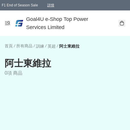
F1 End of Season Sale
詳情
🎉 生日優惠 🎂✨
單一訂單滿HKD1000.00免運費送本港順豐自取點或郵政局
Goal4U e-Shop Top Power
Services Limited
首頁
/
所有商品
/
/
/
訓練
英超
阿士東維拉
阿士東維拉
0項 商品