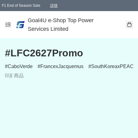
F1 End of Season Sale
詳情
🎉 生日優惠 🎂✨
單一訂單滿HKD1000.00免運費送本港順豐自取點或郵政局
Goal4U e-Shop Top Power
Services Limited
#LFC2627Promo
CaboVerde
FrancexJacquemus
SouthKoreaxPEAC
0項 商品