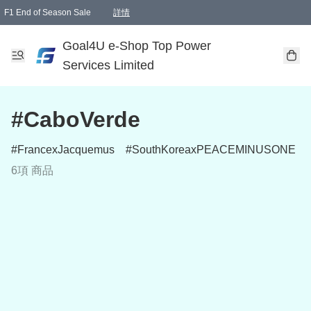
F1 End of Season Sale
詳情
🎉 生日優惠 🎂✨
單一訂單滿HKD1000.00免運費送本港順豐自取點或郵政局
Goal4U e-Shop Top Power
Services Limited
#CaboVerde
FrancexJacquemus
SouthKoreaxPEACEMINUSONE
6項 商品