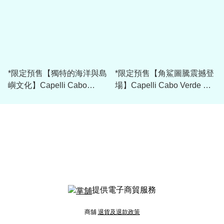
*限定預售【獨特的海洋與島
*限定預售【角鯊圖騰震撼登
嶼文化】Capelli Cabo
場】Capelli Cabo Verde 佛
Verde 佛得角 2026 主場球衣
得角 2026 賽前訓練球衣
(可加印字) AGA-14277R
提供電子商貿服務
商舖
退貨及退款政策