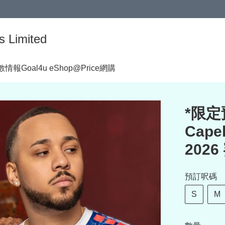
s Limited
著數情報
Goal4u eShop@Price網購
*限
Cape
202
預訂呎碼
S
M