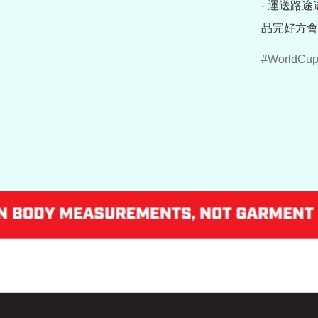
- 運送路
品完好方會
WorldCu