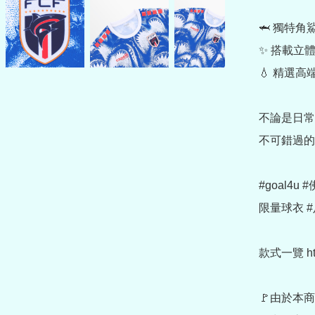
🦈 獨特
✨ 搭載立
💧 精選
不論是日常
不可錯過的
#goal4
限量球衣 #
款式一覽 https
🚩由於本