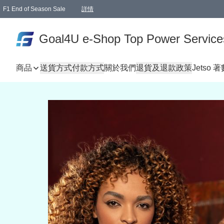
F1 End of Season Sale
詳情
🎉 生日優惠 🎂✨
單一訂單滿HKD1000.00免運費送本港順豐自取點或郵政局
Goal4U e-Shop Top Power Service
商品
送貨方式
付款方式
關於我們
退貨及退款政策
Jetso 