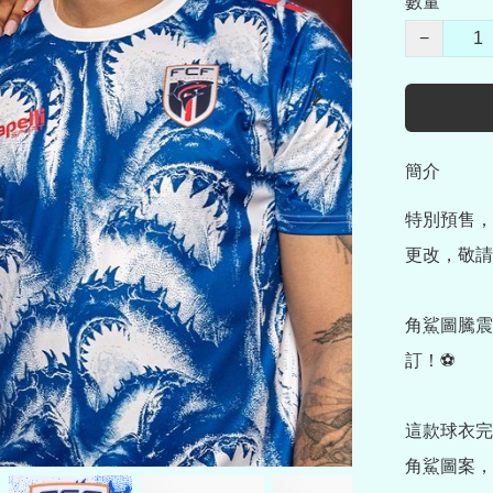
數量
−
簡介
特別預售，
更改，敬請
角鯊圖騰震
訂！⚽

這款球衣完
角鯊圖案，