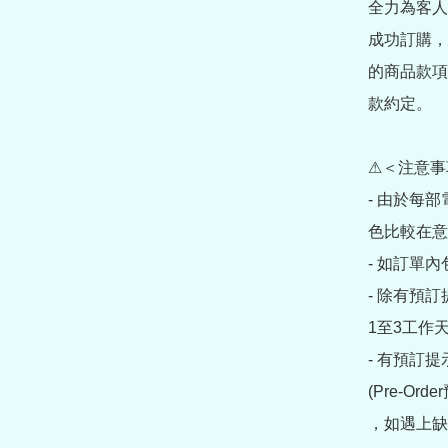
全力為客人
成功訂購，
的商品款項
款約定。

⚠＜注意事
- 由於每
色比較在意
- 如訂單
- 除有預
1至3工作天
- 有預訂
(Pre-O
，如遇上缺