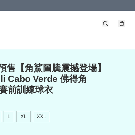
定預售【角鯊圖騰震撼登場】
lli Cabo Verde 佛得角
6 賽前訓練球衣
L
XL
XXL