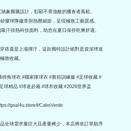
角鯊抽象圖騰設計，彰顯不畏強敵的獵食者風範。

體矽膠球隊徽章與熱壓細節，呈現極致工藝質感。

高端吸汗排熱科技面料，助您在夏日保持乾爽舒適。

穿搭還是上場揮汗，這款獨特設計絕對是資深球迷
極致收藏。

u #佛得角球衣 #國家隊球衣 #賽前訓練服 #足球收藏 #
足球精品 #球迷必備 #球衣收藏 #2026世界盃

://goal4u.store/t/CaboVerde

商品全球需求量巨大且產量稀少，本店將依訂單順序