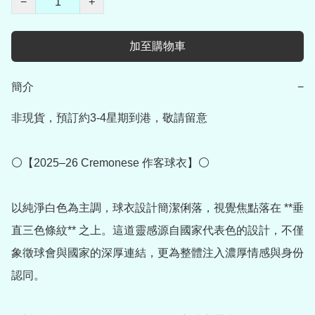
−
+
加至購物車
簡介
−
非現貨，預訂約3-4星期到港，敬請留意

⚪【2025–26 Cremonese 作客球衣】⚪

以純淨白色為主調，球衣設計簡潔俐落，視覺焦點落在 **垂
直三色條紋** 之上。這道靈感源自國家代表色的設計，不僅
象徵球會與國家的深厚連結，更為整體注入濃厚情感與身份
認同。
