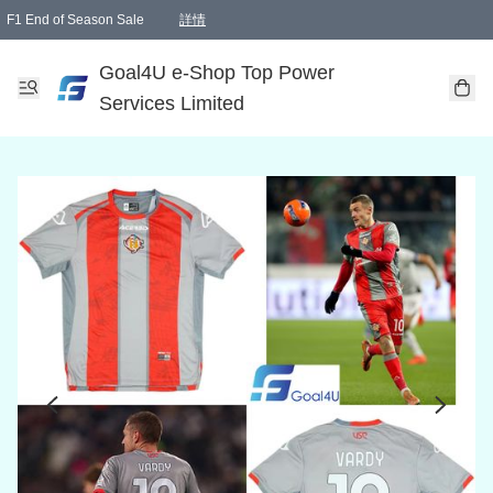
F1 End of Season Sale
詳情
🎉 生日優惠 🎂✨
單一訂單滿HKD1000.00免運費送本港順豐自取點或郵政局
Goal4U e-Shop Top Power
Services Limited