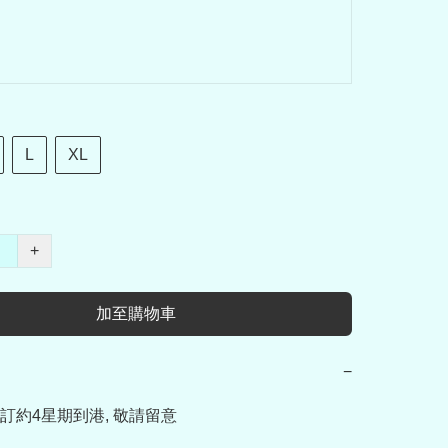
L
XL
+
加至購物車
−
訂約4星期到港, 敬請留意
