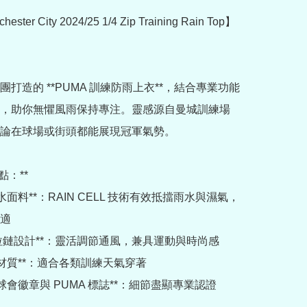
ester City 2024/25 1/4 Zip Training Rain Top】
團打造的 **PUMA 訓練防雨上衣**，結合專業功能
，助你無懼風雨保持專注。靈感源自曼城訓練場
論在球場或街頭都能展現冠軍氣勢。

點：**

*防潑水面料**：RAIN CELL 技術有效抵擋雨水與濕氣，
適

*1/4 拉鏈設計**：靈活調節通風，兼具運動與時尚感

*輕量材質**：適合各類訓練天氣穿著

*官方球會徽章與 PUMA 標誌**：細節盡顯專業認證
