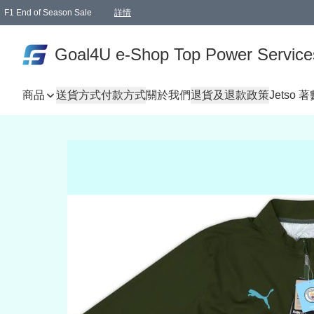
F1 End of Season Sale
詳情
🎉 生日優惠 🎂✨
單一訂單滿HKD1000.00免運費送本港順豐自取點或郵政局
Goal4U e-Shop Top Power Service
商品
送貨方式
付款方式
關於我們
退貨及退款政策
Jetso 