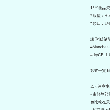
👕 **產品資
* 版型：Reg
* 領口：1/
讓你無論晴
#Mancheste
#dryCELL 
款式一覽 https
⚠＜注意事
- 由於每
色比較在意
- 如訂單