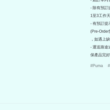
- 除有預
1至3工作天
- 有預訂
(Pre-O
，如遇上缺
- 運送路
保產品完好
Puma