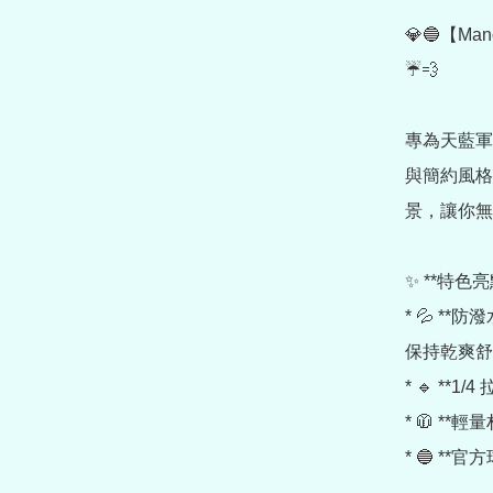
💎🔵【Manch
☔💨

專為天藍軍
與簡約風格
景，讓你無
✨ **特色亮
* 💦 *
保持乾爽舒
* 🔹 *
* 🧥 *
* 🔵 *