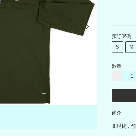
預訂呎碼
S
M
數量
−
簡介
非現貨，預