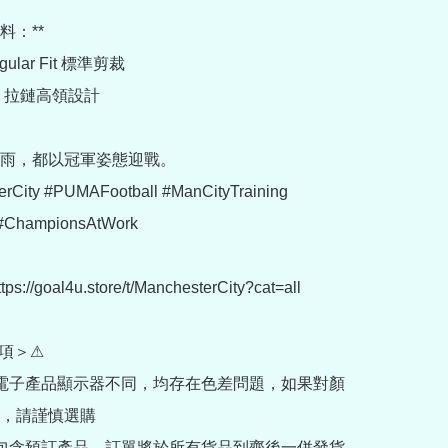
料：**

ular Fit 標準剪裁

4 拉鏈高領設計

雨，都以冠軍姿態迎戰。

rCity #PUMAFootball #ManCityTraining 
#ChampionsAtWork

://goal4u.store/t/ManchesterCity?cat=all

項＞⚠

部電子產品顯示器不同，均存在色差問題，如果對顏
，請謹慎選購

內包含預訂產品，訂單將於所有貨品到齊後一併發貨
