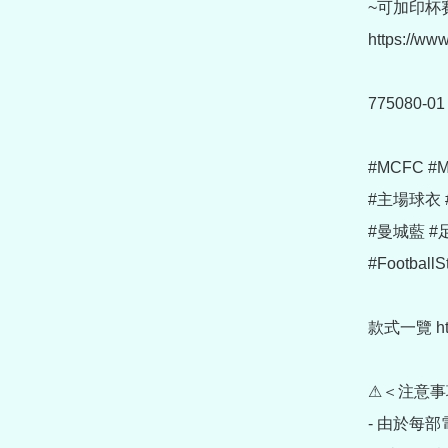
~可加印杯賽
https://ww
775080-01

#MCFC #Man
#主場球衣 #
#曼城藍 #
#FootballSt
款式一覽 https
⚠＜注意事
- 由於每