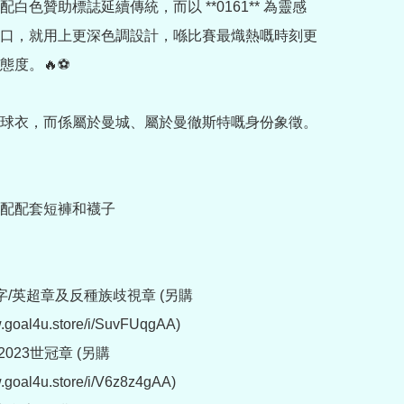
白色贊助標誌延續傳統，而以 **0161** 為靈感
口，就用上更深色調設計，喺比賽最熾熱嘅時刻更
度。🔥⚽

球衣，而係屬於曼城、屬於曼徹斯特嘅身份象徵。

配配套短褲和襪子

字/英超章及反種族歧視章 (另購 
w.goal4u.store/i/SuvFUqgAA)

023世冠章 (另購 
.goal4u.store/i/V6z8z4gAA)
