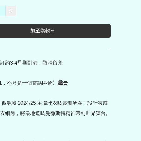
+
加至購物車
−
訂約3-4星期到港，敬請留意

161，不只是一個電話區號】🏙️🔵

正係曼城 2024/25 主場球衣嘅靈魂所在！設計靈感
衣細節，將最地道嘅曼徹斯特精神帶到世界舞台。