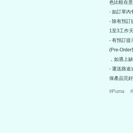
色比較在意
- 如訂單
- 除有預
1至3工作天
- 有預訂
(Pre-O
，如遇上缺
- 運送路
保產品完好
Puma