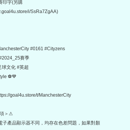
印字(另購 
w.goal4u.store/i/SsRa7ZgAA)

chesterCity #0161 #Cityzens

2024_25賽季

足球文化 #英超

yle ⚽💙

://goal4u.store/t/ManchesterCity

項＞⚠

部電子產品顯示器不同，均存在色差問題，如果對顏