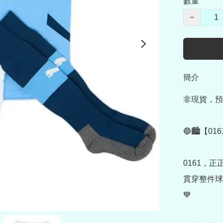
數量
−
簡介
非現貨，預
🔵🏙️【0
0161，正
貫穿整件球
💙
