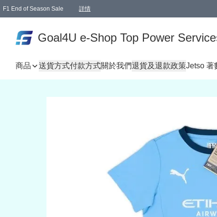
F1 End of Season Sale
詳情
🎉 生日優惠 🎂✨
單一訂單滿HKD1000.00免運費送本港順豐自取點或郵政局
Goal4U e-Shop Top Power Service
商品
送貨方式
付款方式
關於我們
退貨及退款政策
Jetso 