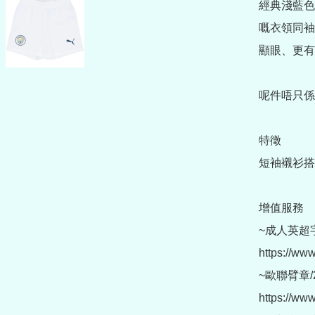
經典淺藍色配
嘅衣領同袖
顯眼、更有態
呢件唔只係
特徵

短袖襯衫搭
增值服務

~成人英超
https://ww
~歐聯臂章/2
https://www