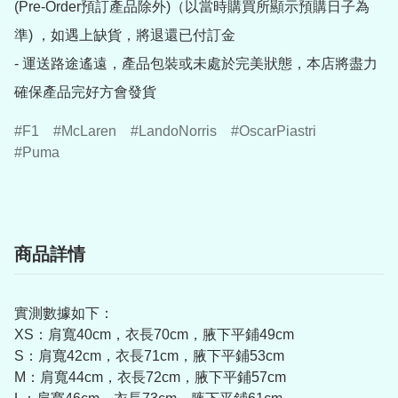
(Pre-Order預訂產品除外)（以當時購買所顯示預購日子為
準) ，如遇上缺貨，將退還已付訂金

- 運送路途遙遠，產品包裝或未處於完美狀態，本店將盡力
確保產品完好方會發貨
F1
McLaren
LandoNorris
OscarPiastri
Puma
商品詳情
實測數據如下：
XS：肩寬40cm，衣長70cm，腋下平鋪49cm
S：肩寬42cm，衣長71cm，腋下平鋪53cm
M：肩寬44cm，衣長72cm，腋下平鋪57cm