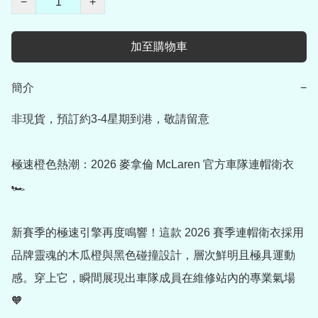
−
+
加至購物車
簡介
−
非現貨，預訂約3-4星期到港，敬請留意

極速橙色熱潮：2026 麥拿倫 McLaren 官方車隊連帽衛衣 
🏎️

新賽季的極速引擎再度鳴響！這款 2026 賽季連帽衛衣採用
品牌靈魂的木瓜橙與黑色碰撞設計，層次鮮明且極具運動
感。穿上它，瞬間展現出車隊成員在維修站內的專業氣場 
🧡
