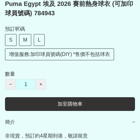
Puma Egypt 埃及 2026 賽前熱身球衣 (可加印
球員號碼) 784943
預訂呎碼
S
M
L
增值服務:加印球員號碼(DIY) *售價不包括球衣
數量
−
+
加至購物車
簡介
−
非現貨，預訂約4星期到港，敬請留意
