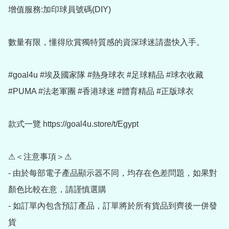
增值服務:加印球員號碼(DIY)

數量有限，懂得欣賞獨特質感的資深球迷請盡快入手。

#goal4u #埃及國家隊 #熱身球衣 #足球精品 #球衣收藏 
#PUMA #法老軍團 #香港球迷 #體育精品 #正版球衣

款式一覽 https://goal4u.store/t/Egypt

⚠＜注意事項＞⚠

- 由於每部電子產品顯示器不同，均存在色差問題，如果對
顏色比較在意，請謹慎選購

- 如訂單內包含預訂產品，訂單將於所有貨品到齊後一併發
貨
