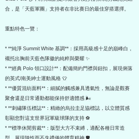
合，是「天藍軍團」支持者在非比賽日的最佳穿搭選擇。

重點特色一覽：

* **純淨 Summit White 基調**：採用高級感十足的巔峰白，
襯托出胸前天藍色隊徽的純粹與榮耀 ✨

* **經典 Polo 領口設計**：配備簡約門襟與鈕扣，展現俐落
的英式/南美紳士運動風格 👕

* **優質混紡面料**：細膩的觸感兼具透氣性，無論是觀賽
聚會還是日常通勤都能保持舒適體感 🌬️

* **刺繡隊伍標誌**：精緻的烏拉圭足協標誌，以立體質感
彰顯您對這支世界冠軍級球隊的支持 ⚽

* **標準休閒剪裁**：版型大方不束縛，適配各種日常造
型，展現隨性而不失禮儀的體育精神 🛡️
