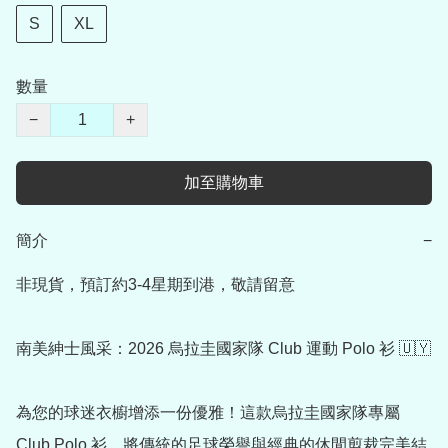
S
XL
數量
−
+
加至購物車
簡介
−
非現貨，預訂約3-4星期到港，敬請留意

南美紳士風采：2026 烏拉圭國家隊 Club 運動 Polo 衫 🇺🇾

為您的球迷衣櫥增添一份優雅！這款烏拉圭國家隊專屬 
Club Polo 衫，將傳統的足球榮譽與經典的休閒剪裁完美結