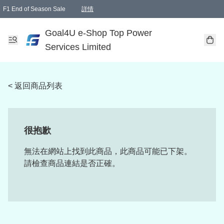
F1 End of Season Sale
詳情
🎉 生日優惠 🎂✨
單一訂單滿HKD1000.00免運費送本港順豐自取點或郵政局
Goal4U e-Shop Top Power
Services Limited
< 返回商品列表
很抱歉
無法在網站上找到此商品，此商品可能已下架。
請檢查商品連結是否正確。