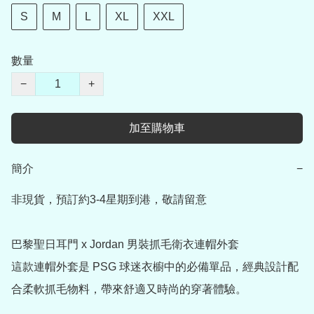
S
M
L
XL
XXL
數量
−
+
加至購物車
簡介
−
非現貨，預訂約3-4星期到港，敬請留意

巴黎聖日耳門 x Jordan 男裝抓毛衛衣連帽外套

這款連帽外套是 PSG 球迷衣櫥中的必備單品，經典設計配
合柔軟抓毛物料，帶來舒適又時尚的穿著體驗。
