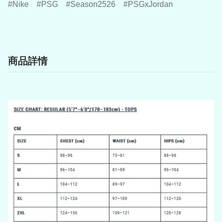
Nike
PSG
Season2526
PSGxJordan
商品詳情