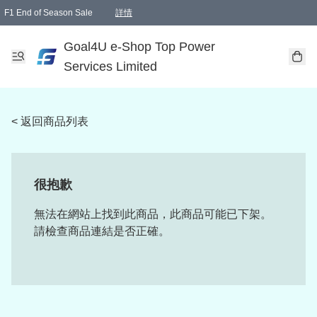
F1 End of Season Sale
詳情
🎉 生日優惠 🎂✨
單一訂單滿HKD1000.00免運費送本港順豐自取點或郵政局
Goal4U e-Shop Top Power
Services Limited
< 返回商品列表
很抱歉
無法在網站上找到此商品，此商品可能已下架。
請檢查商品連結是否正確。