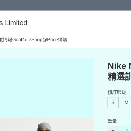
s Limited
著數情報
Goal4u eShop@Price網購
Nike
精選訓
預訂呎碼
S
M
數量
−