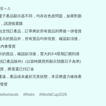
項＞⚠

部電子產品顯示器不同，均存在色差問題，如果對顏
，請謹慎選購

內包含預訂產品，訂單將於所有貨品到齊後一併發貨

訂提示的貨品外，所有貨品均有現貨。確認款項後，
內會發貨

提示的貨品，確認款項後，需大約3-4星期訂購到港
rder預訂產品除外)（以當時購買所顯示預購日子為準) 
貨，將退還已付訂金

途遙遠，產品或未處於完美狀態，本店將盡力確保產
發貨
etherlands
Retro
WorldCup2026