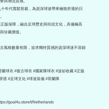
擊與潮流質感。

復刻九十年代寬鬆剪裁，為資深球迷帶來極致舒適的日
。

授權正版保障，融合足球歷史與街頭文化，具備極高
與珍藏價值。

古風格數量有限，追求獨特質感的資深球迷不容錯
u #荷蘭球衣 #復古球衣 #國家隊球衣 #波衫收藏 #正版
穿搭 #足球文化 #球迷裝備 #荷蘭隊

://goal4u.store/t/Netherlands
