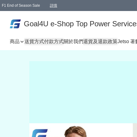
F1 End of Season Sale
詳情
🎉 生日優惠 🎂✨
單一訂單滿HKD1000.00免運費送本港順豐自取點或郵政局
Goal4U e-Shop Top Power Service
商品
送貨方式
付款方式
關於我們
退貨及退款政策
Jetso 