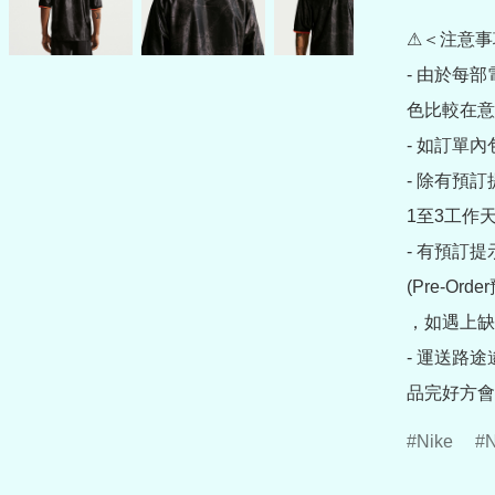
⚠＜注意事
- 由於每
色比較在意
- 如訂單
- 除有預
1至3工作天
- 有預訂
(Pre-O
，如遇上缺
- 運送路
品完好方會
Nike
N