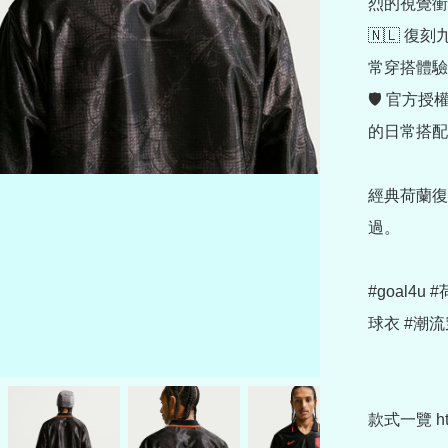
烈的視覺衝
🇳🇱 
常穿搭體驗
🛡 官方
的日常搭配
經典荷蘭復
過。

#goal4
球衣 #潮流
款式一覽 https