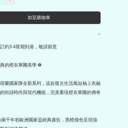
加至購物車
−
訂約3-4星期到港，敬請留意

典的橙衣軍團美學 ⚽

荷蘭國家隊全新系列，這款復古生活風短袖上衣融
的街頭時尚與現代機能，完美重現橙衣軍團的傳奇
源自兩千年初歐洲國家盃經典廣告，黑橙撞色呈現強