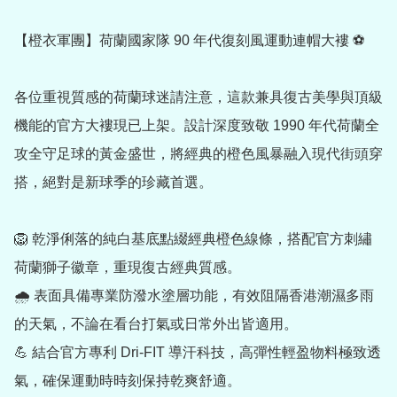
【橙衣軍團】荷蘭國家隊 90 年代復刻風運動連帽大褸 ⚽

各位重視質感的荷蘭球迷請注意，這款兼具復古美學與頂級
機能的官方大褸現已上架。設計深度致敬 1990 年代荷蘭全
攻全守足球的黃金盛世，將經典的橙色風暴融入現代街頭穿
搭，絕對是新球季的珍藏首選。

🦁 乾淨俐落的純白基底點綴經典橙色線條，搭配官方刺繡
荷蘭獅子徽章，重現復古經典質感。

🌧️ 表面具備專業防潑水塗層功能，有效阻隔香港潮濕多雨
的天氣，不論在看台打氣或日常外出皆適用。

💪 結合官方專利 Dri-FIT 導汗科技，高彈性輕盈物料極致透
氣，確保運動時時刻保持乾爽舒適。
