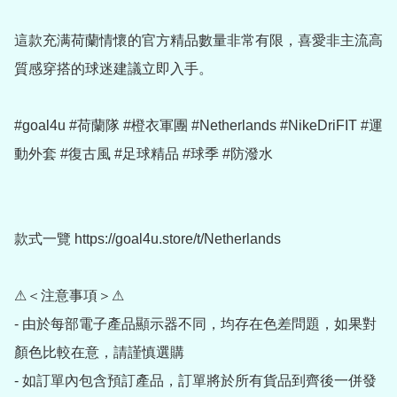
這款充满荷蘭情懷的官方精品數量非常有限，喜愛非主流高
質感穿搭的球迷建議立即入手。

#goal4u #荷蘭隊 #橙衣軍團 #Netherlands #NikeDriFIT #運
動外套 #復古風 #足球精品 #球季 #防潑水

款式一覽 https://goal4u.store/t/Netherlands

⚠＜注意事項＞⚠

- 由於每部電子產品顯示器不同，均存在色差問題，如果對
顏色比較在意，請謹慎選購

- 如訂單內包含預訂產品，訂單將於所有貨品到齊後一併發