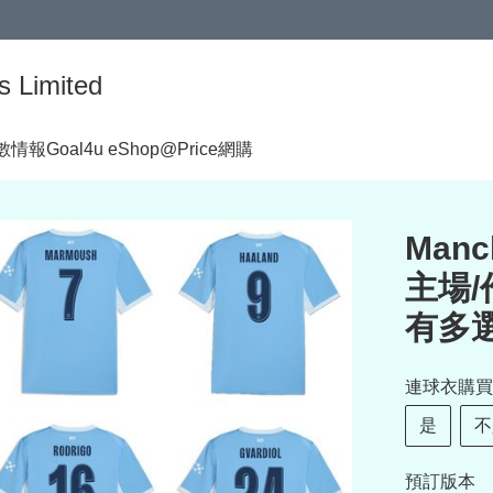
s Limited
著數情報
Goal4u eShop@Price網購
Manc
主場/
有多
連球衣購買
是
不
預訂版本