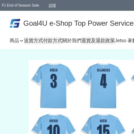
F1 End of Season Sale
詳情
🎉 生日優惠 🎂✨
單一訂單滿HKD1000.00免運費送本港順豐自取點或郵政局
Goal4U e-Shop Top Power Service
商品
送貨方式
付款方式
關於我們
退貨及退款政策
Jetso 