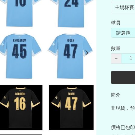
主場杯賽
球員
數量
−
簡介
非現貨，預
價格已包印