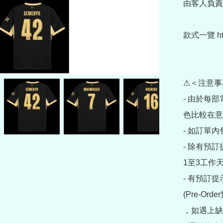
由客人負責)
款式一覽 https
⚠＜注意事
- 由於每
色比較在意
- 如訂單
- 除有預
1至3工作天
- 有預訂
(Pre-O
，如遇上缺