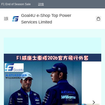
F1 End of Season Sale
詳情
🎉 生日優惠 🎂✨
單一訂單滿HKD1000.00免運費送本港順豐自取點或郵政局
Goal4U e-Shop Top Power
Services Limited