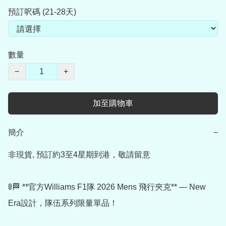
預訂呎碼 (21-28天)
數量
−
+
加至購物車
簡介
−
非現貨, 預訂約3至4星期到港，敬請留意

🚦🏁 **官方Williams F1隊 2026 Mens 飛行夾克** — New 
Era設計，隊伍系列限量單品！
