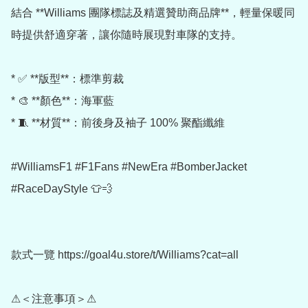
結合 **Williams 團隊標誌及精選贊助商品牌**，輕量保暖同
時提供舒適穿著，讓你隨時展現對車隊的支持。

* ✅ **版型**：標準剪裁

* 🎨 **顏色**：海軍藍

* 🧵 **材質**：前後身及袖子 100% 聚酯纖維

#WilliamsF1 #F1Fans #NewEra #BomberJacket 
#RaceDayStyle 👕💨

款式一覽 https://goal4u.store/t/Williams?cat=all

⚠＜注意事項＞⚠
