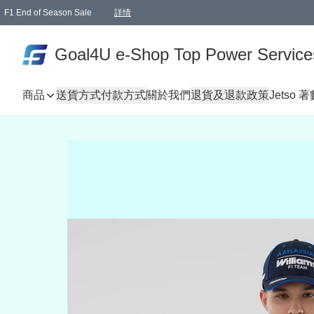
F1 End of Season Sale
詳情
🎉 生日優惠 🎂✨
單一訂單滿HKD1000.00免運費送本港順豐自取點或郵政局
Goal4U e-Shop Top Power Service
商品
送貨方式
付款方式
關於我們
退貨及退款政策
Jetso 