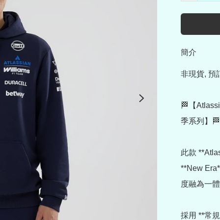
簡介
非現貨, 
🏁【Atla
季系列】🏁

此款 **Atla
**New 
度融為一體，
採用 **常規