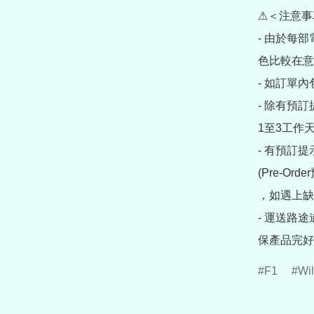
⚠＜注意事
- 由於每
色比較在意
- 如訂單
- 除有預
1至3工作天
- 有預訂
(Pre-O
，如遇上缺
- 運送路
保產品完好
F1
Wil