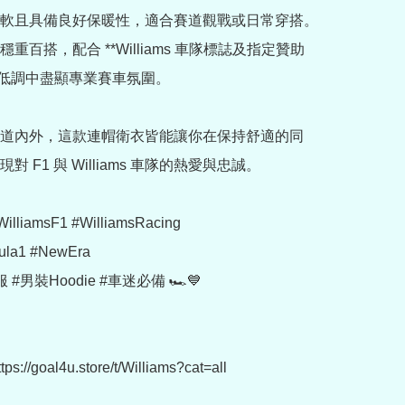
軟且具備良好保暖性，適合賽道觀戰或日常穿搭。
重百搭，配合 **Williams 車隊標誌及指定贊助
，低調中盡顯專業賽車氛圍。

道內外，這款連帽衛衣皆能讓你在保持舒適的同
對 F1 與 Williams 車隊的熱愛與忠誠。

WilliamsF1 #WilliamsRacing

ula1 #NewEra

#男裝Hoodie #車迷必備 🏎️💙

://goal4u.store/t/Williams?cat=all
