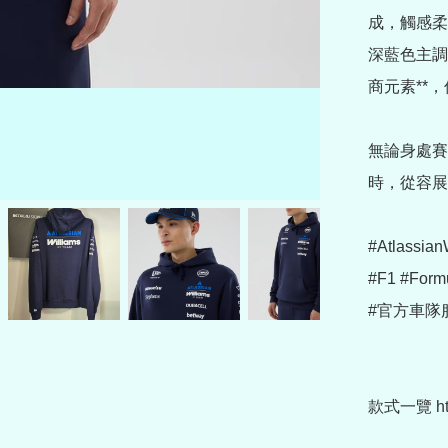
成，觸感柔
深藍色主調穩
商元素**
無論身處賽
時，從容展現
#Atlassian
#F1 #Form
#官方車隊服 
款式一覽 https