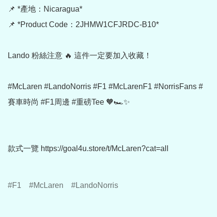
📌 *產地：Nicaragua*

📌 *Product Code：2JHMW1CFJRDC-B10*

Lando 粉絲注意 🔥 這件一定要加入收藏！

#McLaren #LandoNorris #F1 #McLarenF1 #NorrisFans #
賽車時尚 #F1周邊 #重磅Tee 🧡🏎️✨

款式一覽 https://goal4u.store/t/McLaren?cat=all

F1
McLaren
LandoNorris