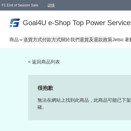
F1 End of Season Sale
詳情
🎉 生日優惠 🎂✨
單一訂單滿HKD1000.00免運費送本港順豐自取點或郵政局
Goal4U e-Shop Top Power Service
商品
送貨方式
付款方式
關於我們
退貨及退款政策
Jetso 
< 返回商品列表
很抱歉
無法在網站上找到此商品，此商品可能已下架
確。