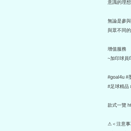
意識的理想
無論是參與
與眾不同的
增值服務

~加印球員印字 (
#goal4u 
#足球精品 
款式一覽 https
⚠＜注意事