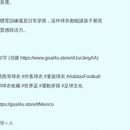
首選。

體育訓練還是日常穿搭，這件球衣都能讓孩子展現
質感與活力。

另購 https://www.goal4u.store/i/UurJergAA)

#墨西哥球衣 #作客球衣 #童裝球衣 #AdidasFootball 
#球衣收藏 #世界盃 #運動穿搭 #足球文化

://goal4u.store/t/Mexico

項＞⚠
