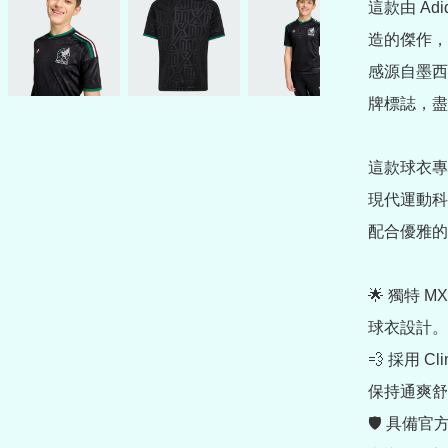
這款由 Adi
造的傑作，
感源自墨西
牌標誌，盡
這款球衣專
現代運動科
配合優雅的
🌟 獨特
球衣設計。

💨 採用 
保持通爽舒
🛡️ 具