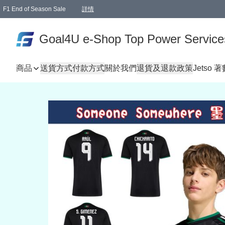
F1 End of Season Sale
詳情
🎉 生日優惠 🎂✨
單一訂單滿HKD1000.00免運費送本港順豐自取點或郵政局
Goal4U e-Shop Top Power Service
商品
送貨方式
付款方式
關於我們
退貨及退款政策
Jetso 