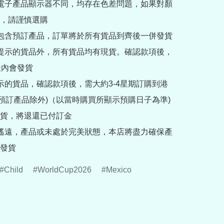
部電子產品顯示器不同，均存在色差問題，如果對顏
，請謹慎選購

內包含預訂產品，訂單將於所有貨品到齊後一併發貨

訂提示的貨品外，所有貨品均有現貨。確認款項後，
內會發貨

提示的貨品，確認款項後，需大約3-4星期訂購到港
rder預訂產品除外)（以當時購買所顯示預購日子為準) 
貨，將退還已付訂金

途遙遠，產品或未處於完美狀態，本店將盡力確保產
發貨
Child
WorldCup2026
Mexico