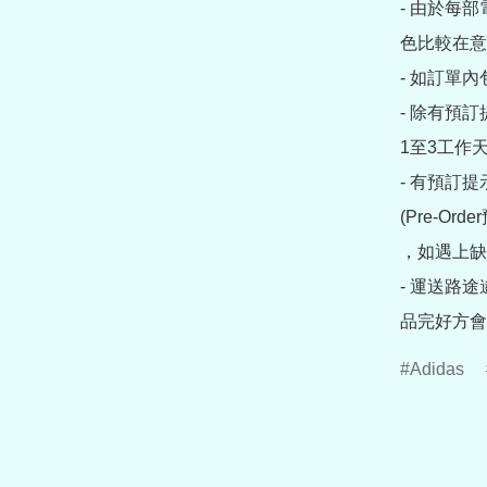
- 由於每
色比較在意
- 如訂單
- 除有預
1至3工作天
- 有預訂
(Pre-O
，如遇上缺
- 運送路
品完好方會
Adidas