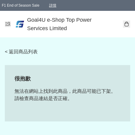
F1 End of Season Sale
詳情
🎉 生日優惠 🎂✨
單一訂單滿HKD1000.00免運費送本港順豐自取點或郵政局
Goal4U e-Shop Top Power
Services Limited
< 返回商品列表
很抱歉
無法在網站上找到此商品，此商品可能已下架。
請檢查商品連結是否正確。