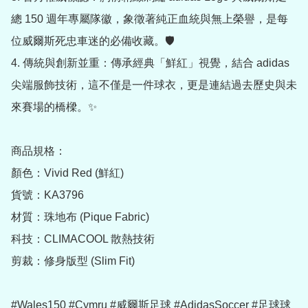
總 150 週年專屬隊徽，象徵著純正血統與無上榮譽，是每
位威爾斯死忠車迷的必備收藏。🛡️

4. 傳統與創新並重：傳承經典「鮮紅」視覺，結合 adidas 
尖端服飾技術，這不僅是一件球衣，更是連結過去歷史與未
來賽場的橋樑。✨

商品規格：

顏色：Vivid Red (鮮紅)

貨號：KA3796

材質：珠地布 (Pique Fabric)

科技：CLIMACOOL 散熱技術

剪裁：修身版型 (Slim Fit)

#Wales150 #Cymru #威爾斯足球 #AdidasSoccer #足球球