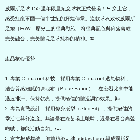
威爾斯足球 150 週年限量紀念球衣正式登場！🏴󠁧󠁢󠁷󠁬󠁳󠁿 穿上它，
感受紅龍軍團一個半世紀的輝煌傳承。這款球衣致敬威爾斯
足總（FAW）歷史上的經典戰袍，將經典配色與俐落剪裁
完美融合，完美體現足球純粹的精神。⚽️

產品核心優勢：

1. 專業 Climacool 科技：採用專業 Climacool 透氣物料，
結合質感細膩的珠地布（Pique Fabric），在激烈比賽中能
迅速排汗、保持乾爽，提供極佳的體溫調節效果。🌬️

2. 專為實戰設計：採用修身版型（Slim Fit），提供絕佳的
靈活性與舒適度。無論是在綠茵場上馳騁，還是在看台高聲
吶喊，都能活動自如。🏎️

3. 官方權威標誌：胸前精緻刺繡 adidas Logo 與威爾斯足