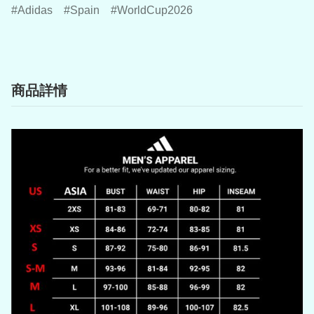
Adidas
Spain
WorldCup2026
商品詳情