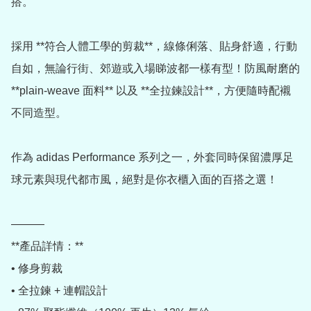
搭。

採用 **符合人體工學的剪裁**，線條俐落、貼身舒適，行動
自如，無論行街、郊遊或入場睇波都一樣有型！防風耐磨的 
**plain-weave 面料** 以及 **全拉鍊設計**，方便隨時配襯
不同造型。

作為 adidas Performance 系列之一，外套同時保留濃厚足
球元素與現代都市風，絕對是你衣櫃入面的百搭之選！

———

**產品詳情：**

• 修身剪裁

• 全拉鍊 + 連帽設計
