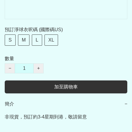
預訂淨球衣呎碼 (國際碼US)
S
M
L
XL
數量
−
+
加至購物車
簡介
−
非現貨，預訂約3-4星期到港，敬請留意
