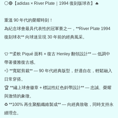
⚪🔴【adidas × River Plate｜1994 復刻版球衣】🔥

重溫 90 年代的榮耀時刻！

為紀念球會最具代表性的冠軍賽之一，**River Plate 1994 
復刻球衣** 向球迷呈現 30 年前的經典風采。

👕 **柔軟 Piqué 面料 × 復古 Henley 翻領設計** — 低調中
帶著優雅復古感。

💨 **寬鬆剪裁** — 90 年代經典版型，舒適自在，輕鬆融入
日常穿搭。

🏆 **繡上球會徽章 + 標誌性紅色斜帶設計** — 忠誠、榮耀
與激情的象徵。

♻️ **100% 再生聚酯纖維製成** — 向經典致敬，同時支持永
續理念。
