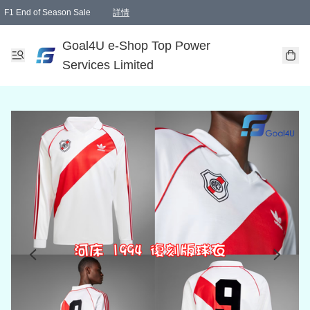
F1 End of Season Sale
詳情
🎉 生日優惠 🎂✨
單一訂單滿HKD1000.00免運費送本港順豐自取點或郵政局
Goal4U e-Shop Top Power
Services Limited