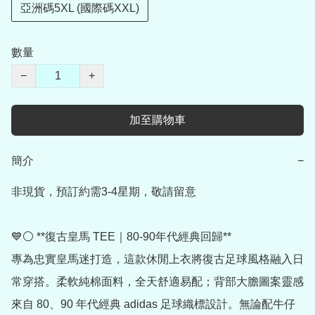
亞洲碼5XL (國際碼XXL)
數量
−
+
加至購物車
簡介
−
非現貨，預訂約需3-4星期，敬請留意

💙⚪ **復古皇馬 TEE｜80-90年代經典回歸**

專為忠實皇馬迷打造，這款休閒上衣將復古足球風格融入日
常穿搭。柔軟純棉面料，全天舒適易配；背部大膽圖案靈感
來自 80、90 年代經典 adidas 足球織標設計。無論配牛仔