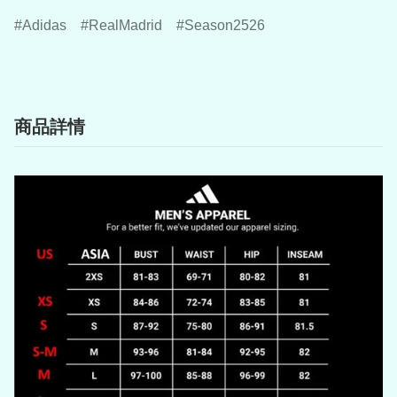
Adidas
RealMadrid
Season2526
商品詳情