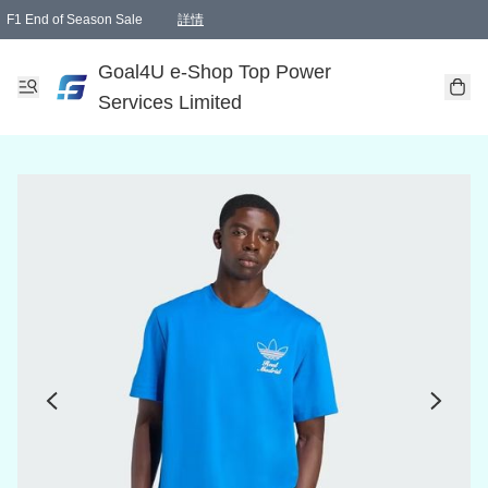
F1 End of Season Sale
詳情
🎉 生日優惠 🎂✨
單一訂單滿HKD1000.00免運費送本港順豐自取點或郵政局
Goal4U e-Shop Top Power
Services Limited