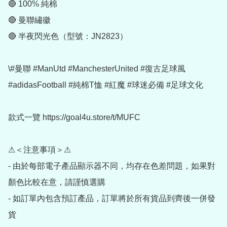
🔴 100% 純棉

🔴 曼聯繡徽

🔴 半夜閃光色（型號：JN2823）

\#曼聯 #ManUtd #ManchesterUnited #復古足球風 
#adidasFootball #純棉T恤 #紅魔 #球迷必備 #足球文化

款式一覽 https://goal4u.store/t/MUFC

⚠＜注意事項＞⚠

- 由於每部電子產品顯示器不同，均存在色差問題，如果對
顏色比較在意，請謹慎選購

- 如訂單內包含預訂產品，訂單將於所有貨品到齊後一併發
貨
