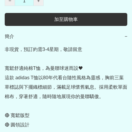
−
+
加至購物車
簡介
−
非現貨，預訂約需3-4星期，敬請留意

寬鬆舒適純棉T恤，為曼聯球迷而設🖤

這款 adidas T恤以80年代看台隨性風格為靈感，胸前三葉
草標誌與下擺織標細節，滿載足球懷舊氣息。採用柔軟單面
棉布，穿著舒適，隨時隨地展現你的曼聯驕傲。

🔴 寬鬆版型

🔴 圓領設計
