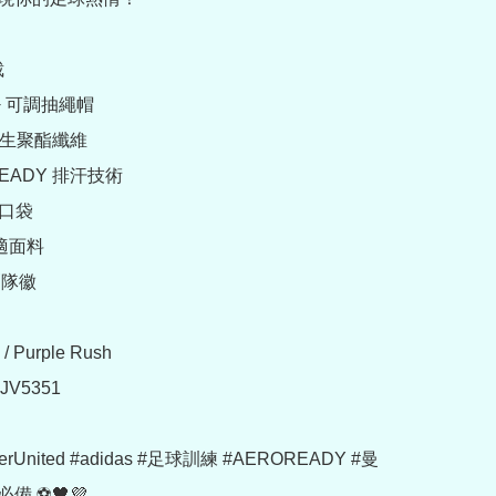


+ 可調抽繩帽

 再生聚酯纖維

READY 排汗技術

口袋

舒適面料

隊徽

Purple Rush

5351

terUnited #adidas #足球訓練 #AEROREADY #曼
備 ⚽🖤💜
