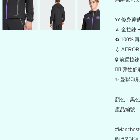
👕 修身剪裁
🔼 全拉鍊 
♻️ 100%
💧 AERO
🔒 前置拉鍊
🤸‍♂️ 彈性
✨ 曼聯印刷
顏色：黑色 / 
產品編號：JV
#Manches
聯 #足球迷必