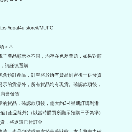
://goal4u.store/t/MUFC

項＞⚠

部電子產品顯示器不同，均存在色差問題，如果對顏
，請謹慎選購

內包含預訂產品，訂單將於所有貨品到齊後一併發貨

訂提示的貨品外，所有貨品均有現貨。確認款項後，
內會發貨

提示的貨品，確認款項後，需大約3-4星期訂購到港
rder預訂產品除外)（以當時購買所顯示預購日子為準) 
貨，將退還已付訂金

途遙遠，產品包裝或未處於完美狀態，本店將盡力確