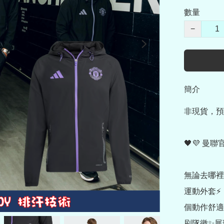
數量
−
簡介
非現貨，預
🖤💜 曼聯
無論去哪裡，都
運動外套⚡！
個動作舒適
刷隊徽✨展