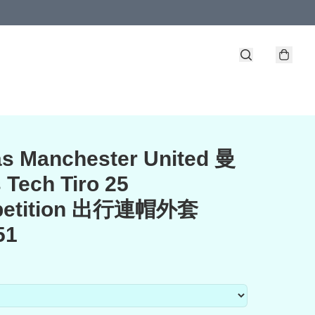
s Manchester United 曼
 Tech Tiro 25
petition 出行連帽外套
51