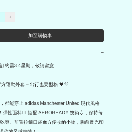
+
加至購物車
−
訂約需3-4星期，敬請留意

官方運動外套 – 出行也要型格 🖤💜

能穿上 adidas Manchester United 現代風格
彈性面料🤸‍♂️搭配 AEROREADY 技術💧，保持每
乾爽。前置拉鍊口袋👜方便收納小物，胸前反光印
現你的足球熱情！
