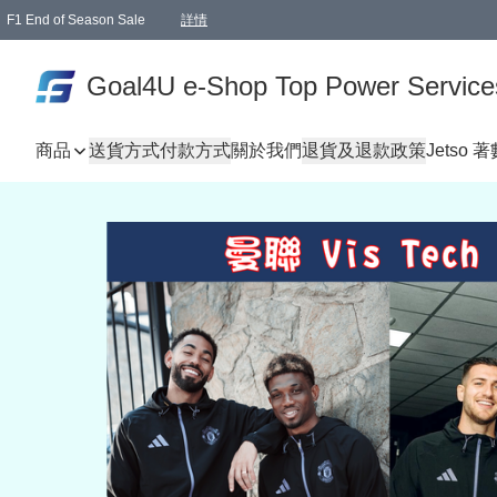
F1 End of Season Sale
詳情
🎉 生日優惠 🎂✨
單一訂單滿HKD1000.00免運費送本港順豐自取點或郵政局
Goal4U e-Shop Top Power Service
商品
送貨方式
付款方式
關於我們
退貨及退款政策
Jetso 