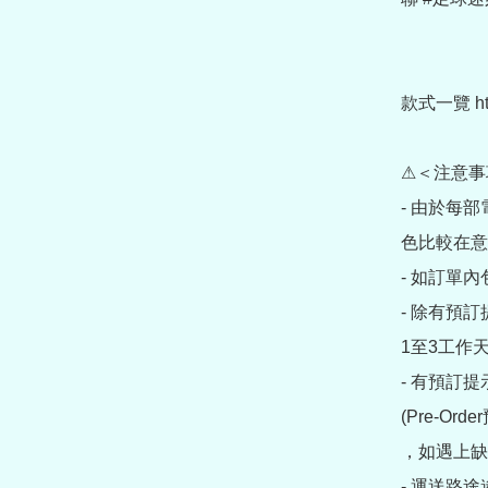
款式一覽 https
⚠＜注意事
- 由於每
色比較在意
- 如訂單
- 除有預
1至3工作天
- 有預訂
(Pre-O
，如遇上缺
- 運送路