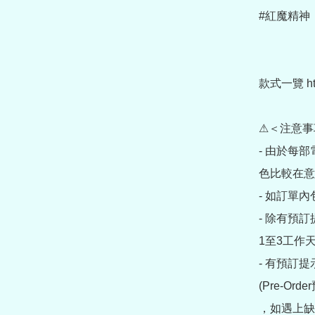
#紅魔精神

款式一覽 https
⚠＜注意事
- 由於每
色比較在意
- 如訂單
- 除有預
1至3工作天
- 有預訂
(Pre-O
，如遇上缺