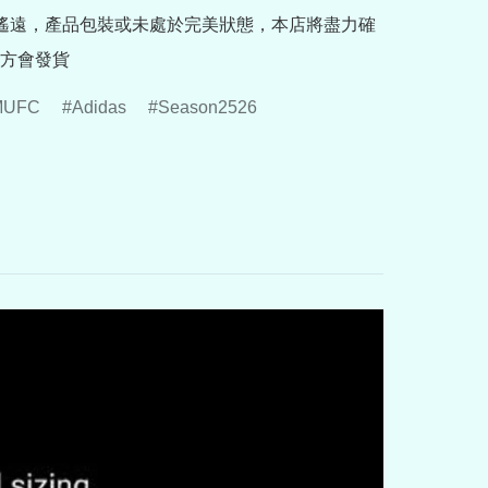
途遙遠，產品包裝或未處於完美狀態，本店將盡力確
方會發貨
MUFC
Adidas
Season2526