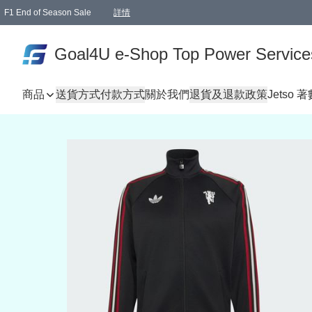
F1 End of Season Sale
詳情
🎉 生日優惠 🎂✨
單一訂單滿HKD1000.00免運費送本港順豐自取點或郵政局
Goal4U e-Shop Top Power Service
商品
送貨方式
付款方式
關於我們
退貨及退款政策
Jetso 