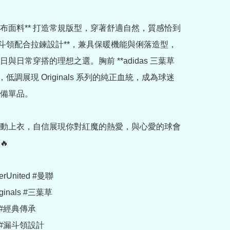
雙面布面料** 打造常規版型，穿著舒適自然，質感恰到
漏斗領配合拉鍊設計**，兼具保暖機能與俐落造型，
與日常穿搭的理想之選。胸前 **adidas 三葉草
，低調展現 Originals 系列的純正血統，成為球迷
備單品。

動上衣，自信展現你對紅魔的熱愛，與心愛的球會


erUnited #曼聯

iginals #三葉草

#經典傳承

#漏斗領設計
