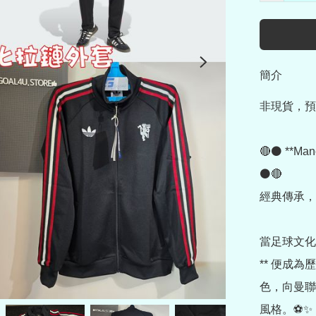
簡介
非現貨，預
🔴⚫ **Ma
⚫🔴

經典傳承，
當足球文化與
** 便成
色，向曼聯
風格。⚽✨
