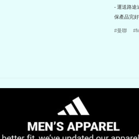
- 運送路
保產品完好
曼聯