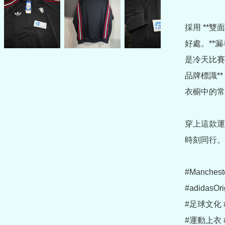
採用 **
好處。**
是冷天比賽日
品牌標識**
衣櫥中的常
穿上這款運
時刻同行。
#Manchest
#adidasOr
#足球文化 
#運動上衣 