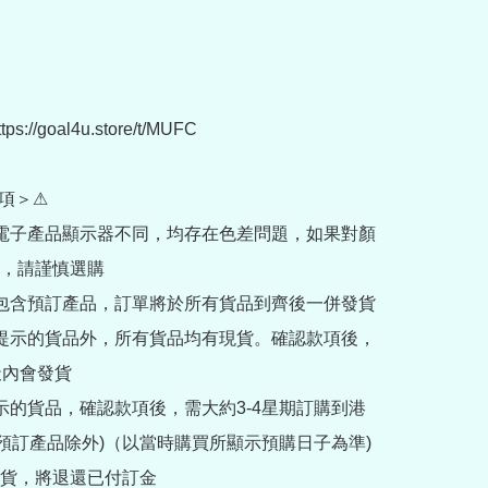
://goal4u.store/t/MUFC

項＞⚠

部電子產品顯示器不同，均存在色差問題，如果對顏
，請謹慎選購

內包含預訂產品，訂單將於所有貨品到齊後一併發貨

訂提示的貨品外，所有貨品均有現貨。確認款項後，
內會發貨

提示的貨品，確認款項後，需大約3-4星期訂購到港
rder預訂產品除外)（以當時購買所顯示預購日子為準) 
貨，將退還已付訂金
