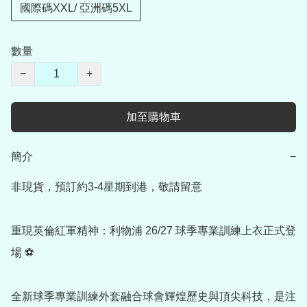
國際碼XXL/ 亞洲碼5XL
數量
−
+
加至購物車
簡介
−
非現貨，預訂約3-4星期到港，敬請留意

重現英倫紅軍精神：利物浦 26/27 球季專業訓練上衣正式登
場 ⚽

全新球季專業訓練外套融合球會輝煌歷史與頂尖科技，是注