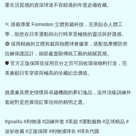
重生活質感的資深球迷不容錯過的年度必備收藏。

🏃 搭載專業 Formotion 立體剪裁科技，完美貼合人體工
學，助您在日常運動與出行時享受極致的靈活與舒適感。

🔴 採用精緻的立體剪裁與熱壓球會徽章，搭配低摩擦防夾
拉鍊保護設計，細節處盡顯傳統工藝的細膩質感。

🛡️ 官方正版保障並採用百分之百可回收環保物料打造，完
美兼顧日常穿搭與極高的珍藏紀念價值。

挑選兼具歷史情懷與卓越機能的夢幻逸品，這件頂級訓練外
套絕對是您展現紅軍信仰的精明之選。

#goal4u #利物浦 #訓練外套 #英超 #運動服飾 #足球精品 #
波衫收藏 #正版保障 #利物浦球衣 #球衣代購
