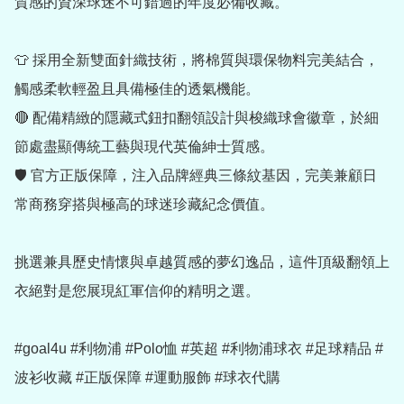
質感的資深球迷不可錯過的年度必備收藏。

👕 採用全新雙面針織技術，將棉質與環保物料完美結合，
觸感柔軟輕盈且具備極佳的透氣機能。

🔴 配備精緻的隱藏式鈕扣翻領設計與梭織球會徽章，於細
節處盡顯傳統工藝與現代英倫紳士質感。

🛡️ 官方正版保障，注入品牌經典三條紋基因，完美兼顧日
常商務穿搭與極高的球迷珍藏紀念價值。

挑選兼具歷史情懷與卓越質感的夢幻逸品，這件頂級翻領上
衣絕對是您展現紅軍信仰的精明之選。

#goal4u #利物浦 #Polo恤 #英超 #利物浦球衣 #足球精品 #
波衫收藏 #正版保障 #運動服飾 #球衣代購
