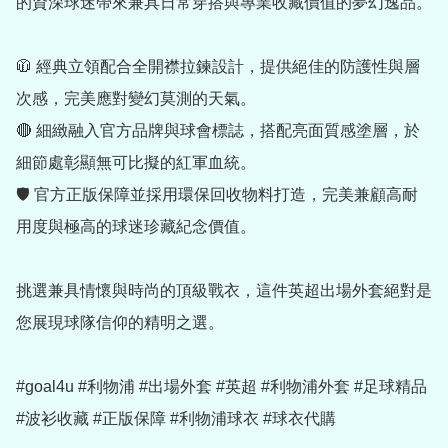
的資深球迷帶來兼具日常穿搭與專業收藏價值的夢幻逸品。

🧥 經典立領配合全開襟拉鍊設計，提供絕佳的防護性與層
次感，完美應對變幻莫測的天氣。

🔴 細緻融入官方品牌與球會標誌，搭配亮面質感塗層，於
細節處彰顯無可比擬的紅軍血統。

🛡️ 官方正版保障並採用環保回收物料打造，完美兼顧高耐
用度與極高的球迷珍藏紀念價值。

挑選兼具情懷與時尚的頂級戰衣，這件英超出場外套絕對是
您展現球隊信仰的精明之選。

#goal4u #利物浦 #出場外套 #英超 #利物浦外套 #足球精品 
#波衫收藏 #正版保障 #利物浦球衣 #球衣代購
