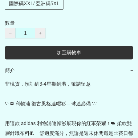
國際碼XXL/ 亞洲碼5XL
數量
−
+
加至購物車
簡介
−
非現貨，預訂約3-4星期到港，敬請留意

🤍⚽ 利物浦 復古風格連帽衫 – 球迷必備 🤍

用這款 adidas 利物浦連帽衫展現你的紅軍榮耀！👑 柔軟雙
層針織布料🧵，舒適度滿分，無論是週末休閒還是比賽日都