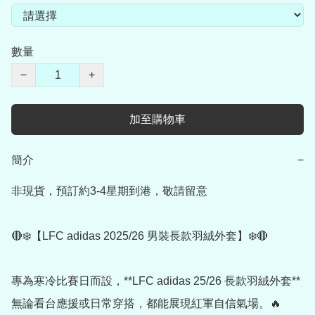
數量
−
+
加至購物車
簡介
−
非現貨，預訂約3-4星期到港，敬請留意

🔴❄️【LFC adidas 2025/26 男裝長款羽絨外套】❄️🔴

專為寒冷比賽日而設，**LFC adidas 25/26 長款羽絨外套** 
無論看台應援或日常穿搭，都能展現紅軍自信氣場。🔥
