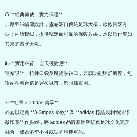
🧥 **經典剪裁．實力保暖**

加厚羽絨輪廓設計，靈感源自傳統足球大褸，線條俐落有
型；內填鴨絨，提供穩定而可靠的保暖效果，足以應付突如
其來的嚴寒天氣。

🌬️ **實用細節．全天候對應**

連帽設計、拉鍊口袋及魔術貼袖口，兼顧功能與舒適度，無
論站在看台還是穿梭城市，都同樣實用。

✨ **紅軍 × adidas 傳承**

外套以經典 **3-Stripes 條紋** 及 **adidas 標誌與利物浦隊
徽印花** 作點綴，將 adidas 品牌基因與紅軍足球文化完美
融合，成為冬季不可或缺的球迷單品。
