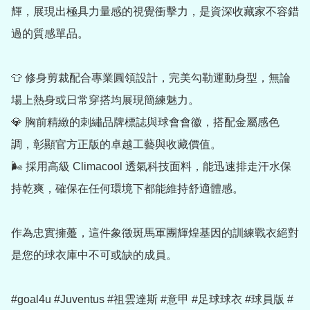
輝，展現出極具力量感的視覺衝擊力，是資深收藏家不容錯
過的質感單品。

👕 修身剪裁配合專業圓領設計，完美勾勒運動身型，無論
場上熱身或日常穿搭均展現簡練魅力。

💎 胸前精緻的刺繡品牌標誌與球會會徽，搭配金屬感色
調，彰顯官方正版的卓越工藝與收藏價值。

🌬️ 採用高級 Climacool 透氣科技面料，能迅速排走汗水保
持乾爽，確保在任何環境下都能維持舒適體感。

作為忠實擁躉，這件象徵斑馬軍團輝煌基因的訓練戰衣絕對
是您的球衣庫中不可或缺的成員。

#goal4u #Juventus #祖雲達斯 #意甲 #足球球衣 #球員版 #