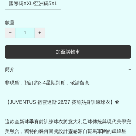
國際碼XXL/亞洲碼5XL
數量
−
+
加至購物車
簡介
−
非現貨，預訂約3-4星期到貨，敬請留意

【JUVENTUS 祖雲達斯 26/27 賽前熱身訓練球衣】⚽

這款全新球季賽前訓練球衣將意大利足球傳統與現代美學完
美融合，獨特的幾何圖騰設計靈感源自斑馬軍團的輝煌星