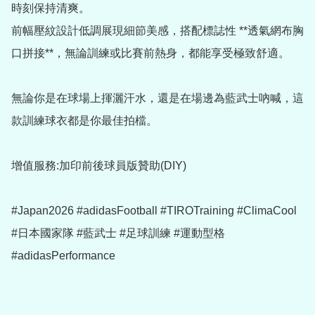
時刻保持清爽。

前幅壓紋設計低調展現細節美感，搭配標誌性 **透氣網布胸
口拼接**，無論訓練或比賽前熱身，都能享受極致舒適。

無論你是在球場上揮灑汗水，還是在場邊為藍武士吶喊，這
款訓練球衣都是你最佳拍檔。

增值服務:加印前後球員版贊助(DIY)

#Japan2026 #adidasFootball #TIROTraining #ClimaCool 
#日本國家隊 #藍武士 #足球訓練 #運動型格 
#adidasPerformance
