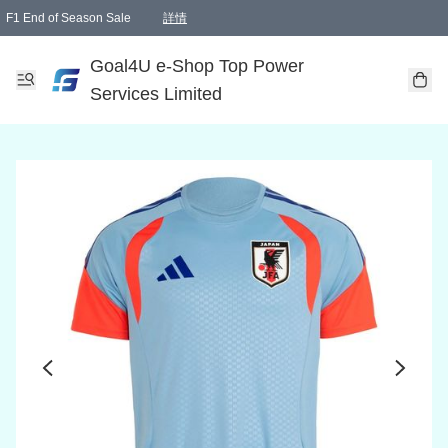
F1 End of Season Sale
詳情
🎉 生日優惠 🎂✨
單一訂單滿HKD1000.00免運費送本港順豐自取點或郵政局
Goal4U e-Shop Top Power
Services Limited