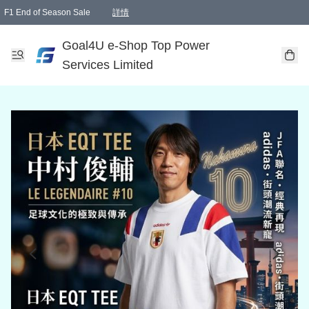
F1 End of Season Sale
詳情
🎉 生日優惠 🎂✨
單一訂單滿HKD1000.00免運費送本港順豐自取點或郵政局
Goal4U e-Shop Top Power
Services Limited