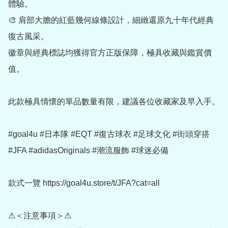
體驗。

🎨 肩部大膽的紅藍幾何線條設計，細緻還原九十年代經典
復古風采。

徽章與經典標誌均獲得官方正版保障，極具收藏與鑑賞價
值。

此款極具情懷的單品數量有限，建議各位收藏家及早入手。

#goal4u #日本隊 #EQT #復古球衣 #足球文化 #街頭穿搭 
#JFA #adidasOriginals #潮流服飾 #球迷必備

款式一覽 https://goal4u.store/t/JFA?cat=all

⚠＜注意事項＞⚠
