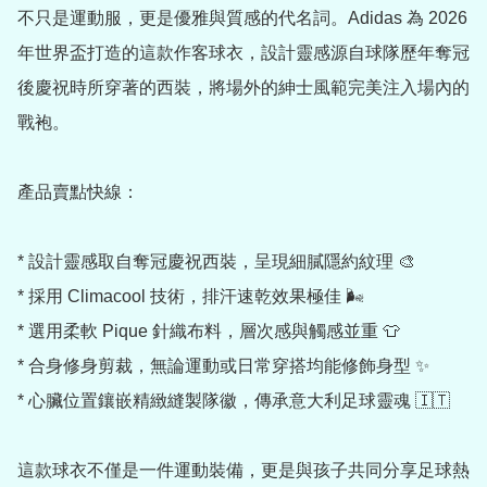
不只是運動服，更是優雅與質感的代名詞。Adidas 為 2026 
年世界盃打造的這款作客球衣，設計靈感源自球隊歷年奪冠
後慶祝時所穿著的西裝，將場外的紳士風範完美注入場內的
戰袍。

產品賣點快線：

* 設計靈感取自奪冠慶祝西裝，呈現細膩隱約紋理 🎨

* 採用 Climacool 技術，排汗速乾效果極佳 🌬️

* 選用柔軟 Pique 針織布料，層次感與觸感並重 👕

* 合身修身剪裁，無論運動或日常穿搭均能修飾身型 ✨

* 心臟位置鑲嵌精緻縫製隊徽，傳承意大利足球靈魂 🇮🇹

這款球衣不僅是一件運動裝備，更是與孩子共同分享足球熱