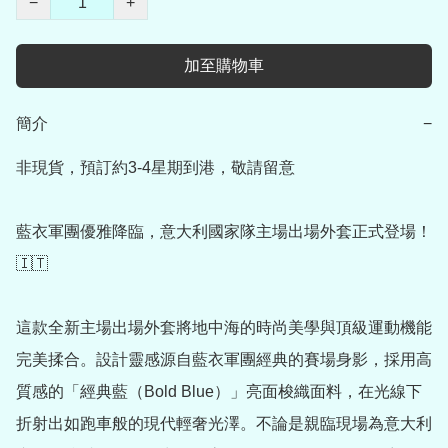
−
+
加至購物車
簡介
−
非現貨，預訂約3-4星期到港，敬請留意

藍衣軍團優雅降臨，意大利國家隊主場出場外套正式登場！
🇮🇹

這款全新主場出場外套將地中海的時尚美學與頂級運動機能
完美揉合。設計靈感源自藍衣軍團經典的賽場身影，採用高
質感的「經典藍（Bold Blue）」亮面梭織面料，在光線下
折射出如跑車般的現代輕奢光澤。不論是親臨現場為意大利