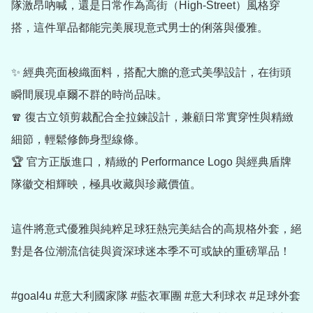
隊激昂吶喊，還是日常作為高街（High-Street）風格穿
搭，這件單品都能完美展現意式男士的俐落與優雅。

✨ 經典亮面梭織面料，搭配大膽的意式美學設計，在街頭
瞬間展現卓爾不群的時尚品味。

🧣 復古立領剪裁配合全拉鍊設計，兼顧日常實穿性與精緻
細節，輕鬆修飾身型線條。

🏆 官方正版進口，精緻的 Performance Logo 與經典盾牌
隊徽交相輝映，極具收藏與珍藏價值。

這件將意式優雅與純粹足球狂熱完美結合的高規格外套，絕
對是各位潮流信徒與資深球迷本季不可或缺的重磅單品！

#goal4u #意大利國家隊 #藍衣軍團 #意大利球衣 #足球外套 