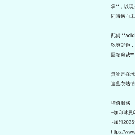
承**，以
同時邁向未
配備 **ad
乾爽舒適，
圓領剪裁*
無論是在球
達藍衣熱情
增值服務

~加印球員印字 (
~加印202
https://ww