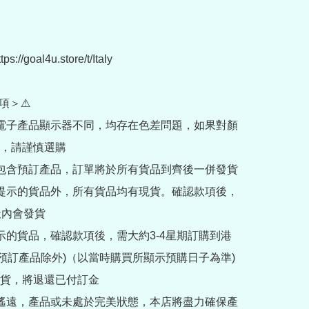
//goal4u.store/t/Italy

項＞⚠

部電子產品顯示器不同，均存在色差問題，如果對顏
，請謹慎選購

內包含預訂產品，訂單將於所有貨品到齊後一併發貨

訂提示的貨品外，所有貨品均有現貨。確認款項後，
內會發貨

提示的貨品，確認款項後，需大約3-4星期訂購到港
rder預訂產品除外)（以當時購買所顯示預購日子為準) 
貨，將退還已付訂金

途遙遠，產品或未處於完美狀態，本店將盡力確保產