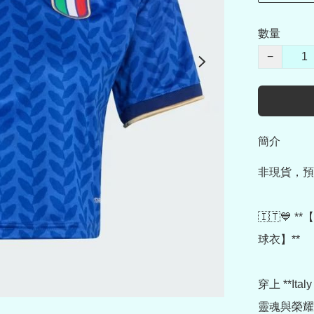
數量
−
簡介
非現貨，預
🇮🇹💙 *
球衣】**

穿上 **Ita
靈魂與榮耀