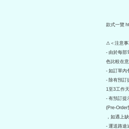
款式一覽 https:
⚠＜注意事
- 由於每
色比較在意
- 如訂單
- 除有預
1至3工作天
- 有預訂
(Pre-O
，如遇上缺
- 運送路