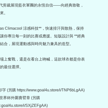
現代剪裁展現藍衣軍團的永恆自信——向經典致敬，
來。

idas Climacool 涼感科技**，快速排汗與散熱，保持
讓你專注每一刻的比賽或應援。短版設計與 **經典
* 結合，展現運動感與時尚魅力兼具的造型。

場上奮戰，還是在看台上吶喊，這款球衣都是你表
的最佳選擇。

另購 https://www.goal4u.store/i/TNP6bLgAA)

6世界杯外圍賽臂章 (另購 
w.goal4u.store/i/SXjZEFgAA)
