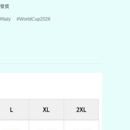
發貨
Italy
WorldCup2026