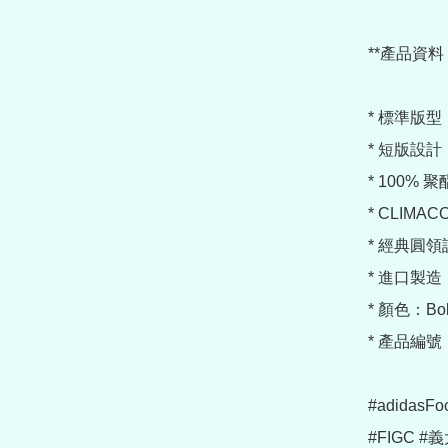
**產品資料：
* 標準版型（R
* 短版設計（
* 100% 
* CLIMA
* 經典圓領
* 進口製造

* 顏色：Bold
* 產品編號：
#adidasFoo
#FIGC 