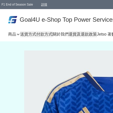
F1 End of Season Sale
詳情
🎉 生日優惠 🎂✨
單一訂單滿HKD1000.00免運費送本港順豐自取點或郵政局
Goal4U e-Shop Top Power Service
商品
送貨方式
付款方式
關於我們
退貨及退款政策
Jetso 