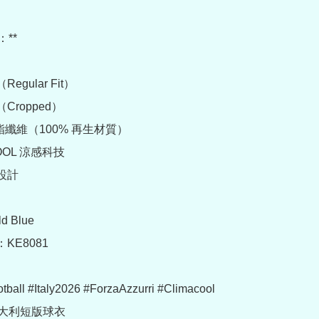
**

egular Fit）

Cropped）

聚酯纖維（100% 再生材質）

COOL 涼感科技

設計

 Blue

KE8081

tball #Italy2026 #ForzaAzzurri #Climacool 
#義大利短版球衣
