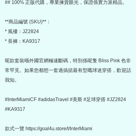
## 100% 正版代購，專業揀貨眼光，保證係實力派精品。

**商品編號 (SKU)**：

* 風褸：JZ2824

* 長褲：KA9317

呢款套裝喺外國官網極速斷碼，特別係呢隻 Bliss Pink 色非
常罕見。如果您都想一套過搞掂最有型嘅球迷穿搭，歡迎話
我知。

#InterMiamiCF #adidasTravel #美斯 #足球穿搭 #JZ2824 
#KA9317

款式一覽 https://goal4u.store/t/InterMiami
