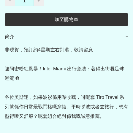
−
+
加至購物車
簡介
−
非現貨，預訂約4星期左右到港，敬請留意

邁阿密粉紅風暴！Inter Miami 出行套裝：著得出街嘅足球
潮流 ⚽️

各位美斯迷，如果波衫係用嚟收藏，咁呢套 Tiro Travel 系
列就係你日常最戰鬥格嘅穿搭。平時睇波或者去旅行，想有
型得嚟又舒服？呢套組合絕對係我嘅誠意推薦。
