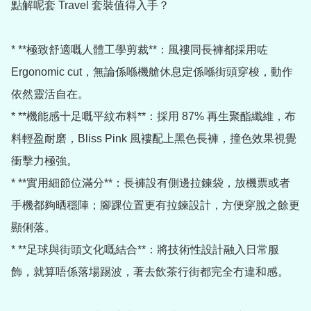
點解呢套 Travel 套裝值得入手？

* **極致舒適嘅人體工學剪裁**：風褸同長褲都採用咗 
Ergonomic cut，無論係喺機艙休息定係喺街頭穿梭，動作
依然靈活自在。

* **機能感十足嘅平紋布料**：採用 87% 再生聚酯纖維，布
料輕盈耐磨，Bliss Pink 風褸配上黑色長褲，撞色效果視覺
衝擊力極強。

* **實用細節位滿分**：長褲設有側邊拉鍊袋，放機票或者
手機都夠晒穩陣；腳踝位置更有拉鍊設計，方便穿脫之餘更
顯俐落。

* **足球與街頭文化嘅結合**：將技術性設計融入日常服
飾，就算唔係落場踢波，著去飲茶行街都完全冇違和感。
