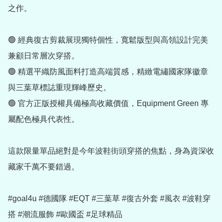
之作。

🟢 經典復古剪裁展現獨特個性，寬鬆版型與高領設計完美
兼顧日常層次穿搭。

🟢 精選平織防風面料打造高端質感，精緻電繡國家隊徽章
與三葉草標誌重現輝峰歷史。

🟢 官方正版授權具備極高收藏價值，Equipment Green 專
屬配色極具代表性。

這款限量單品絕對是今年波鞋街頭穿搭的焦點，身為資深收
藏家千萬不要錯過。

#goal4u #德國隊 #EQT #三葉草 #復古外套 #風衣 #波鞋穿
搭 #潮流服飾 #歐國盃 #足球精品
