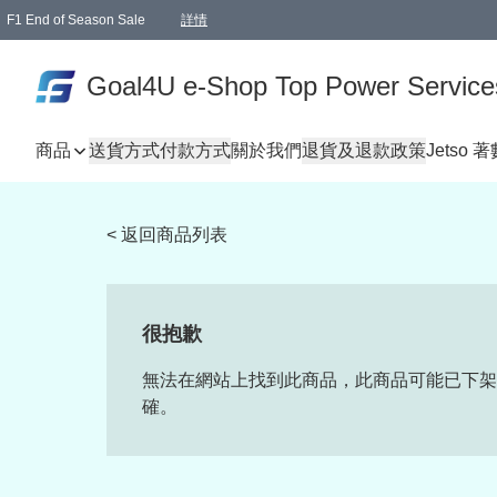
F1 End of Season Sale
詳情
🎉 生日優惠 🎂✨
單一訂單滿HKD1000.00免運費送本港順豐自取點或郵政局
Goal4U e-Shop Top Power Service
商品
送貨方式
付款方式
關於我們
退貨及退款政策
Jetso 
< 返回商品列表
很抱歉
無法在網站上找到此商品，此商品可能已下架
確。