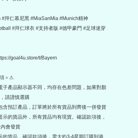
n #拜仁慕尼黑 #MiaSanMia #Munich精神 
Football #拜仁球衣 #支持者版 #德甲豪門 #足球迷穿
://goal4u.store/t/Bayern

項＞⚠

部電子產品顯示器不同，均存在色差問題，如果對顏
，請謹慎選購

內包含預訂產品，訂單將於所有貨品到齊後一併發貨

訂提示的貨品外，所有貨品均有現貨。確認款項後，
內會發貨

提示的貨品，確認款項後，需大約3-4星期訂購到港