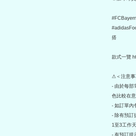
#FCBayer
#adidas
搭

款式一覽 https
⚠＜注意事
- 由於每
色比較在意
- 如訂單
- 除有預
1至3工作天
- 有預訂