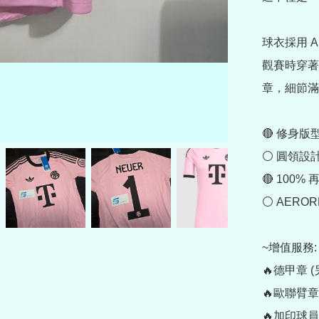
球衣採用 
觀賽時穿著都
章，細節滿
🔴 修身版型
⚪ 圓領設計
🔴 100%
⚪ AERO
~增值服務:

🔥德甲章 (另購
🔥歐聯臂章 (另購
🔥加印球員印