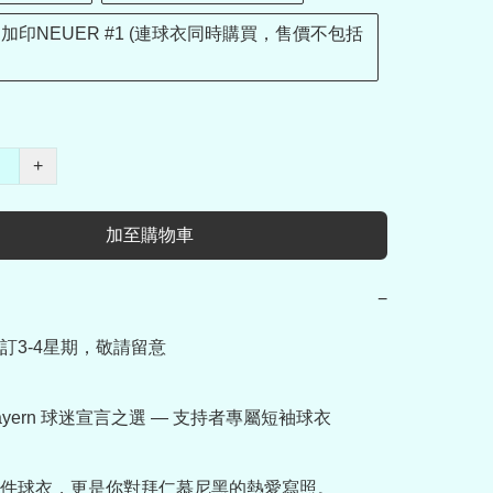
加印NEUER #1 (連球衣同時購買，售價不包括
+
加至購物車
−
訂3-4星期，敬請留意

 Bayern 球迷宣言之選 — 支持者專屬短袖球衣

件球衣，更是你對拜仁慕尼黑的熱愛寫照。
