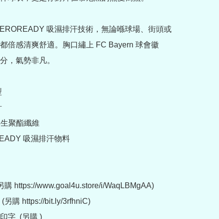
AEROREADY 吸濕排汗技術，無論喺球場、街頭或
倍感清爽舒適。胸口繡上 FC Bayern 球會徽
分，氣勢非凡。





 再生聚酯纖維

READY 吸濕排汗物料

 https://www.goal4u.store/i/WaqLBMgAA)

 https://bit.ly/3rfhniC)

字  (另購 )
