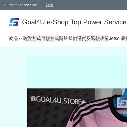
F1 End of Season Sale
詳情
🎉 生日優惠 🎂✨
單一訂單滿HKD1000.00免運費送本港順豐自取點或郵政局
Goal4U e-Shop Top Power Service
商品
送貨方式
付款方式
關於我們
退貨及退款政策
Jetso 