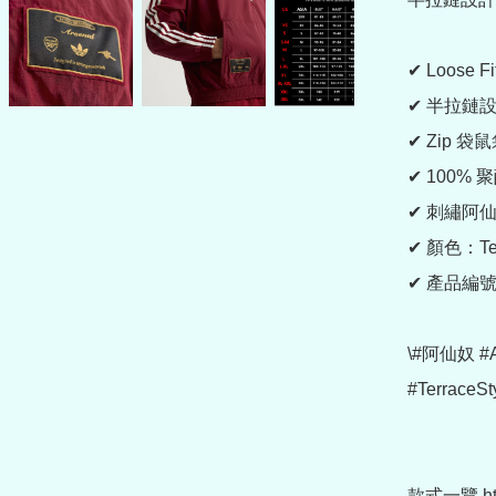
✔ Loose F
✔ 半拉鏈設
✔ Zip 
✔ 100%
✔ 刺繡阿仙奴
✔ 顏色：Team
✔ 產品編號：
\#阿仙奴 #A
#Terrace
款式一覽 https