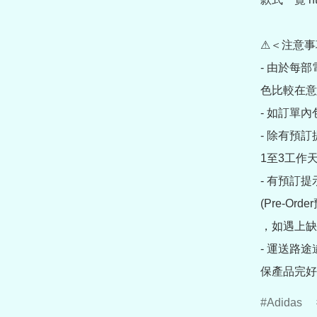
⚠＜注意事
- 由於每
色比較在意
- 如訂單
- 除有預
1至3工作天
- 有預訂
(Pre-O
，如遇上缺
- 運送路
保產品完好
Adidas