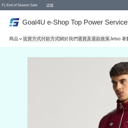
F1 End of Season Sale
詳情
🎉 生日優惠 🎂✨
單一訂單滿HKD1000.00免運費送本港順豐自取點或郵政局
Goal4U e-Shop Top Power Service
商品
送貨方式
付款方式
關於我們
退貨及退款政策
Jetso 