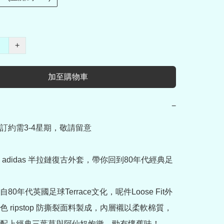
+
加至購物車
−
訂約需3-4星期，敬請留意

 x adidas 半拉鏈復古外套，帶你回到80年代經典足
80年代英國足球Terrace文化，呢件Loose Fit外
 ripstop 防撕裂面料製成，內層襯以柔軟棉質，
配上經典三葉草與阿仙奴炮徽，勁有懷舊味！
