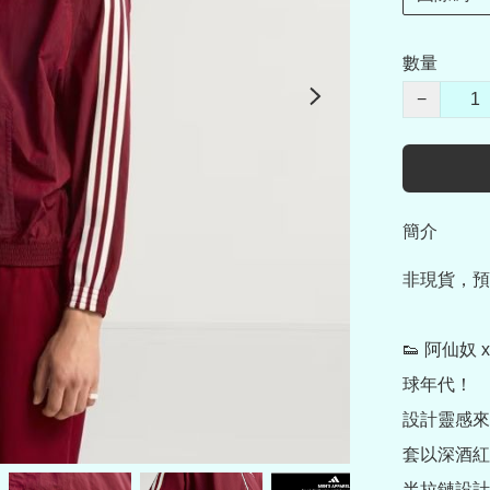
數量
−
簡介
非現貨，預
👟 阿仙奴
球年代！

設計靈感來自
套以深酒紅色
半拉鏈設計