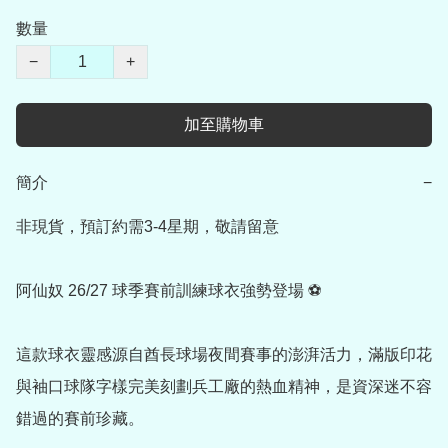
數量
−
+
加至購物車
簡介
−
非現貨，預訂約需3-4星期，敬請留意

阿仙奴 26/27 球季賽前訓練球衣強勢登場 ⚽

這款球衣靈感源自酋長球場夜間賽事的澎湃活力，滿版印花
與袖口球隊字樣完美刻劃兵工廠的熱血精神，是資深迷不容
錯過的賽前珍藏。
