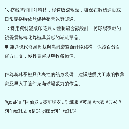
🏃 搭載智能排汗科技，極速吸濕散熱，確保在激烈運動或
日常穿搭時依然保持整天乾爽舒適。

🎨 採用獨特滿版印花與立體刺繡會徽設計，將球場夜戰的
視覺震撼轉化為極具質感的潮流單品。

🛡 兼具現代修身剪裁與高耐磨雙面針織結構，保證百分百
官方正版，極具實穿度與收藏價值。

作為新球季極具代表性的熱身裝備，建議熱愛兵工廠的收藏
家及早入手這件充滿球場張力的作品。

#goal4u #阿仙奴 #賽前球衣 #訓練服 #英超 #球衣 #波衫 #
阿仙奴球衣 #足球收藏 #阿仙奴球迷
