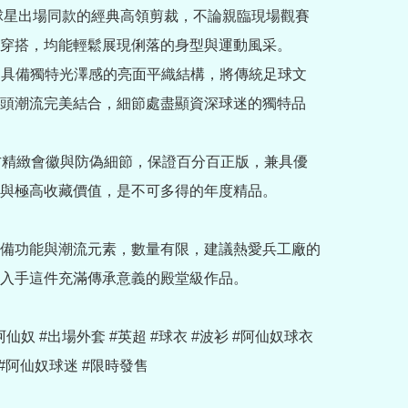
與球星出場同款的經典高領剪裁，不論親臨現場觀賽
穿搭，均能輕鬆展現俐落的身型與運動風采。

用具備獨特光澤感的亮面平織結構，將傳統足球文
頭潮流完美結合，細節處盡顯資深球迷的獨特品
官方精緻會徽與防偽細節，保證百分百正版，兼具優
與極高收藏價值，是不可多得的年度精品。

備功能與潮流元素，數量有限，建議熱愛兵工廠的
入手這件充滿傳承意義的殿堂級作品。

 #阿仙奴 #出場外套 #英超 #球衣 #波衫 #阿仙奴球衣 
#阿仙奴球迷 #限時發售
