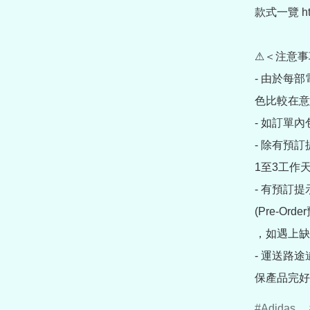
款式一覽 https
⚠＜注意事
- 由於每
色比較在意
- 如訂單
- 除有預
1至3工作天
- 有預訂
(Pre-O
，如遇上缺
- 運送路
保產品完好
Adidas