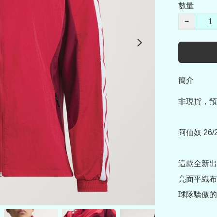
數量
−
簡介
非現貨，預
阿仙奴 26
這款全新出
亮面平織布
球隊驕傲的