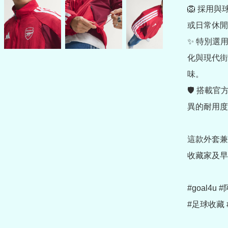
🦁 採用
或日常休閒
✨ 特別選
化與現代街
味。

🛡 搭載
異的耐用度
這款外套兼
收藏家及早
#goal4u
#足球收藏 