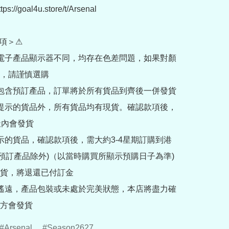
://goal4u.store/t/Arsenal

項＞⚠

部電子產品顯示器不同，均存在色差問題，如果對顏
，請謹慎選購

內包含預訂產品，訂單將於所有貨品到齊後一併發貨

訂提示的貨品外，所有貨品均有現貨。確認款項後，
內會發貨

提示的貨品，確認款項後，需大約3-4星期訂購到港
rder預訂產品除外)（以當時購買所顯示預購日子為準) 
貨，將退還已付訂金

途遙遠，產品包裝或未處於完美狀態，本店將盡力確
方會發貨
Arsenal
Season2627