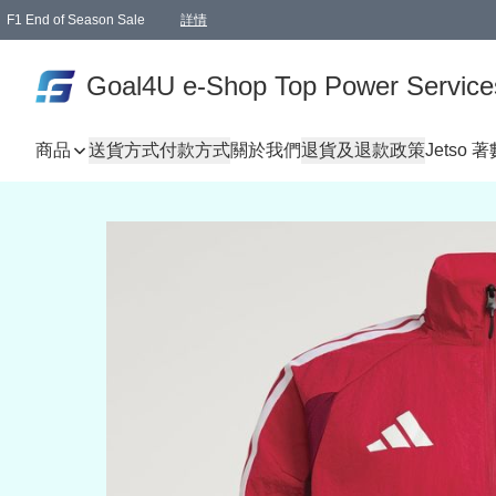
F1 End of Season Sale
詳情
🎉 生日優惠 🎂✨
單一訂單滿HKD1000.00免運費送本港順豐自取點或郵政局
Goal4U e-Shop Top Power Service
商品
送貨方式
付款方式
關於我們
退貨及退款政策
Jetso 