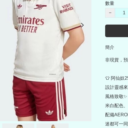
數量
−
簡介
非現貨，預
👕 阿仙奴
設計靈感來
風格致敬✨

米白配色、
配備AER
迷都可一同