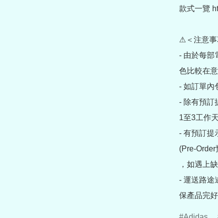
款式一覽 https
⚠＜注意事
- 由於每
色比較在意
- 如訂單
- 除有預
1至3工作天
- 有預訂
(Pre-O
，如遇上缺
- 運送路
保產品完好
Adidas