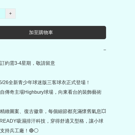
+
加至購物車
−
訂約需3-4星期，敬請留意

25/26全新青少年球迷版三客球衣正式登場！

自傳奇主場Highbury球場，向東看台的裝飾藝術
精緻圖案、復古徽章，每個細節都充滿懷舊氣息💥

OREADY吸濕排汗科技，穿得舒適又型格，讓小球
支持兵工廠！🔴⚪
