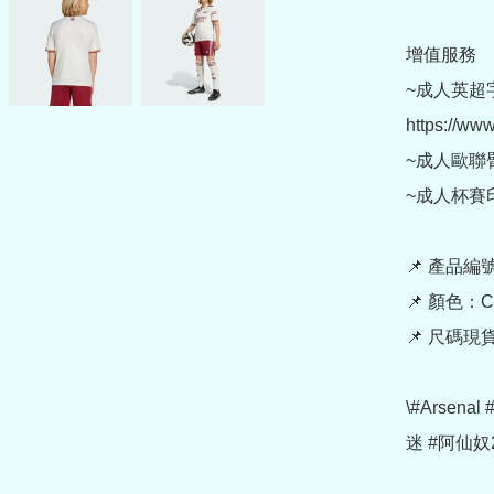
增值服務

~成人英超
https://ww
~成人歐聯臂章 (
~成人杯賽印字 (
📌 產品編號：
📌 顏色：Clo
📌 尺碼現
\#Arsen
迷 #阿仙奴25