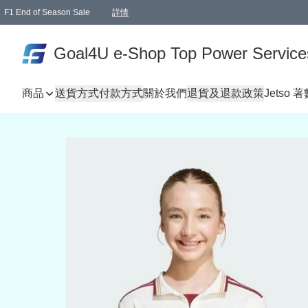
F1 End of Season Sale
詳情
🎉 生日優惠 🎂✨
單一訂單滿HKD1000.00免運費送本港順豐自取點或郵政局
Goal4U e-Shop Top Power Service
商品
送貨方式
付款方式
關於我們
退貨及退款政策
Jetso 