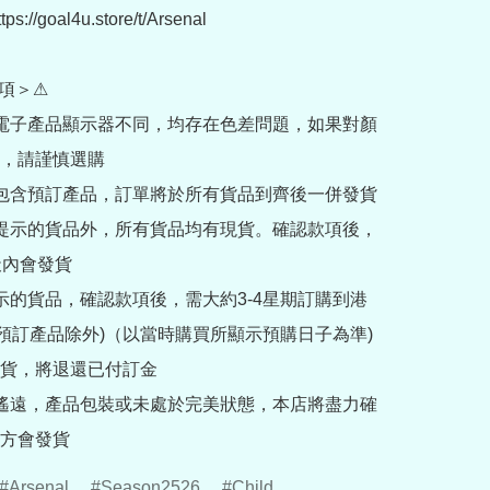
://goal4u.store/t/Arsenal

項＞⚠

部電子產品顯示器不同，均存在色差問題，如果對顏
，請謹慎選購

內包含預訂產品，訂單將於所有貨品到齊後一併發貨

訂提示的貨品外，所有貨品均有現貨。確認款項後，
內會發貨

提示的貨品，確認款項後，需大約3-4星期訂購到港
rder預訂產品除外)（以當時購買所顯示預購日子為準) 
貨，將退還已付訂金

途遙遠，產品包裝或未處於完美狀態，本店將盡力確
方會發貨
Arsenal
Season2526
Child